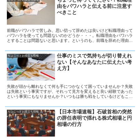
由をパワハラと伝える前に注意す
べきこと
前職がパワハラで苦しみ、思い切って辞めたは良いけど転職理由って
パワハラを使っても問題ないのかどうか・・・。転職理由をパワハラ
とすることは問題ないと思います。というのも、前職を辞めた理由と
いうのは高確率で聞かれると思います。心配することはパワハラで辞
めた理由を伝えたことで全体の印象がネガティブな人にならないよう
仕事のミスで気持ちが切り替えれ
にすることです。
ちょこっとお役立ち情報
ない【そんなあなたに伝えたい考
え方】
失敗が頭から離れなくて何も手につかなくて困っていませんか？失敗
は失敗という事実ですが、それって見方を変えると良い経験であった
という事実にもなりませんか？いつもは勝ち戦をしているけどもこん
な負け方があったのか・・・こんな失敗のパターンがあったのか。考
え方を変えると人生豊かになるかも。
【日本市場速報】石破首相の突然
ちょこっとお役立ち情報
の辞任表明で揺れる株式相場と円
相場の行方