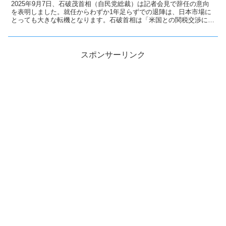
2025年9月7日、石破茂首相（自民党総裁）は記者会見で辞任の意向
を表明しました。就任からわずか1年足らずでの退陣は、日本市場に
とっても大きな転機となります。石破首相は「米国との関税交渉に一
区切りがついた」と説明し、自民党総裁選には出馬しないことを明言
しました。市場関係者の間では、石破辞任による政治的空白が円相場
や株式市場に波乱を呼ぶとの見方が広がっています。特に週明けのア
ジア市場では、円が対ドルで下押しされる可能性が高いとされていま
スポンサーリンク
す。