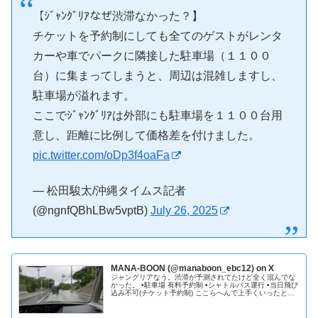
【ｼﾞｬﾝｸﾞﾘｱなぜ渋滞なかった？】
チケットを予約制にしても全てのゲストがレンタ
カーや車でパークに隣接した駐車場（１１００
台）に集まってしまうと、周辺は混雑しますし、
駐車場が溢れます。
ここでｼﾞｬﾝｸﾞﾘｱは外部にも駐車場を１１００台用
意し、距離に比例して価格差を付けました。
pic.twitter.com/oDp3f4oaFa
— 松田駿太/沖縄タイムス記者
(@ngnfQBhLBw5vptB)
July 26, 2025
MANA-BOON (@manaboon_ebc12) on X
ジャングリアなう。渋滞が予測されてたけど全く混んでな
かった。 •駐車場 有料予約制 •シャトルバス運行 •当日飛び
込み不可(チケット予約制) ここらへんで上手くいったと思
う👐 #ジャングリア沖縄