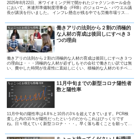
2025年8月22日、米ワイオミング州で開かれたジャクソンホール会合
において、米連邦準備制度理事会（FRB）のジェローム・パウエル議
長が講演を行いました。 インフレ懸念が残る中でも労働市場リスク
を強調し、9月の利下げに道を開いたと受け止められたことから、米
国株市場は大きく反応しました。
働きアリの法則から２割の消極的
ちょこっとお役立ち情報
な人材の育成は後回しにすべき３
つの理由
働きアリの法則から２割の消極的な人材の育成は後回しにすべき３つ
の理由は・・・消極的な人材が必ずしもその会社で働きたい訳では無
い、費やした時間が生産性に直結しにくい、積極的な人材のモチベー
ション低下にも繋がることと考えます。これは私が中間管理職での失
敗談から学んだことです。
11月中旬までの新型コロナ陽性者
ちょこっとお役立ち情報
数と陽性率
11月中旬の陽性率は4.8％と10月の3％を超えてきています。PCR検
査した内の15％が陽性だったというのだからこれはびっくりです
ね。日々増えていく新型コロナ・・・。早く落ち着くことを願ってい
ます。
ちょっと待ってください！転職理
ちょこっとお役立ち情報