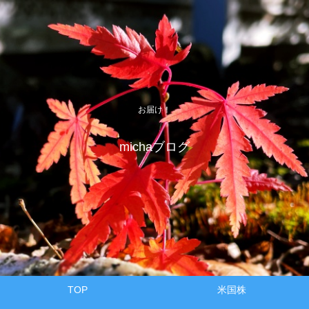
お届け！
michaブログ
TOP
米国株