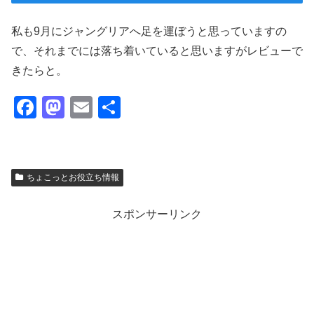
私も9月にジャングリアへ足を運ぼうと思っていますの
で、それまでには落ち着いていると思いますがレビューで
きたらと。
F
M
E
共
a
a
m
有
c
st
ail
e
o
ちょこっとお役立ち情報
b
d
o
o
スポンサーリンク
o
n
k