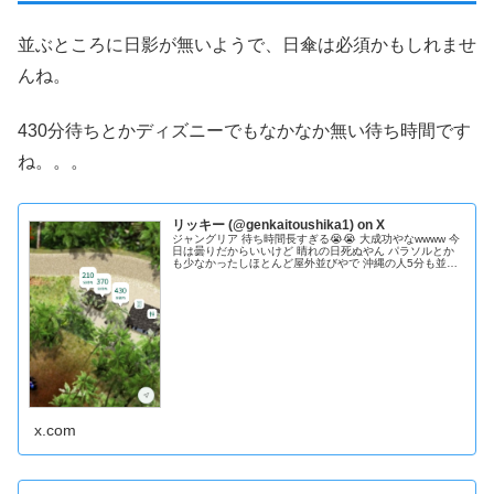
並ぶところに日影が無いようで、日傘は必須かもしれませ
んね。
430分待ちとかディズニーでもなかなか無い待ち時間です
ね。。。
リッキー (@genkaitoushika1) on X
ジャングリア 待ち時間長すぎる😭😭 大成功やなwwww 今
日は曇りだからいいけど 晴れの日死ぬやん パラソルとか
も少なかったしほとんど屋外並びやで 沖縄の人5分も並ば
ないから行けないやんw #ジャングリア #大盛況
x.com