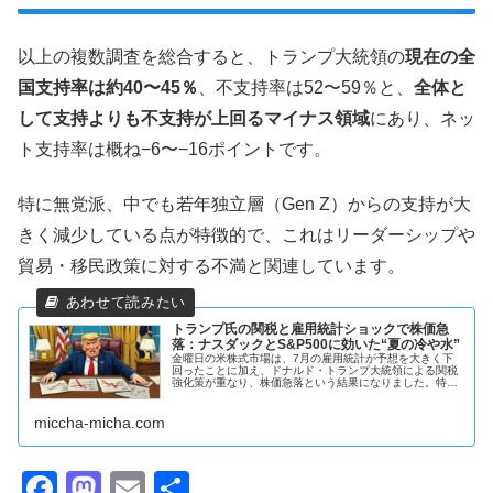
以上の複数調査を総合すると、トランプ大統領の
現在の全
国支持率は約40〜45％
、不支持率は52〜59％と、
全体と
して支持よりも不支持が上回るマイナス領域
にあり、ネッ
ト支持率は概ね−6〜−16ポイントです。
特に無党派、中でも若年独立層（Gen Z）からの支持が大
きく減少している点が特徴的で、これはリーダーシップや
貿易・移民政策に対する不満と関連しています。
トランプ氏の関税と雇用統計ショックで株価急
落：ナスダックとS&P500に効いた“夏の冷や水”
金曜日の米株式市場は、7月の雇用統計が予想を大きく下
回ったことに加え、ドナルド・トランプ大統領による関税
強化策が重なり、株価急落という結果になりました。特に
ナスダック総合指数は2.2％下落し、4月以来の最悪の取引
日となりました。市場はトランプ氏の通商政策と労働市場
の悪化を背景に、一気にリスク回避へと傾いたのです。
miccha-micha.com
F
M
E
共