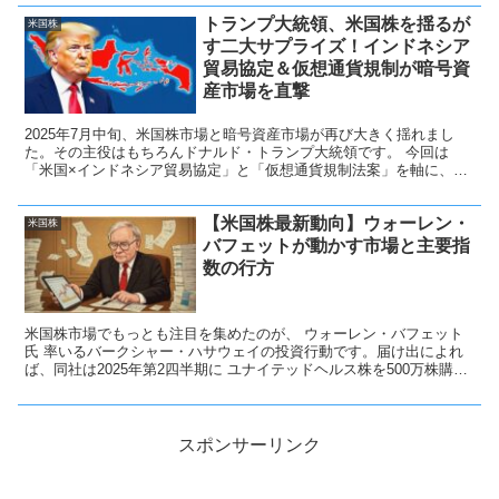
気動向や投資家心理に深い影響を与える可能性があります。この記事
トランプ大統領、米国株を揺るが
では、FRBの決断が米国株市場にどのような意味を持つのかを整理
米国株
し、投資家が取るべき戦略を探っていきます。
す二大サプライズ！インドネシア
貿易協定＆仮想通貨規制が暗号資
産市場を直撃
2025年7月中旬、米国株市場と暗号資産市場が再び大きく揺れまし
た。その主役はもちろんドナルド・トランプ大統領です。 今回は
「米国×インドネシア貿易協定」と「仮想通貨規制法案」を軸に、米
国株投資家が押さえるべき最新トピックをまとめました。
【米国株最新動向】ウォーレン・
米国株
バフェットが動かす市場と主要指
数の行方
米国株市場でもっとも注目を集めたのが、 ウォーレン・バフェット
氏 率いるバークシャー・ハサウェイの投資行動です。届け出によれ
ば、同社は2025年第2四半期に ユナイテッドヘルス株を500万株購
入。これが相場の大きな支援材料となりました。
スポンサーリンク