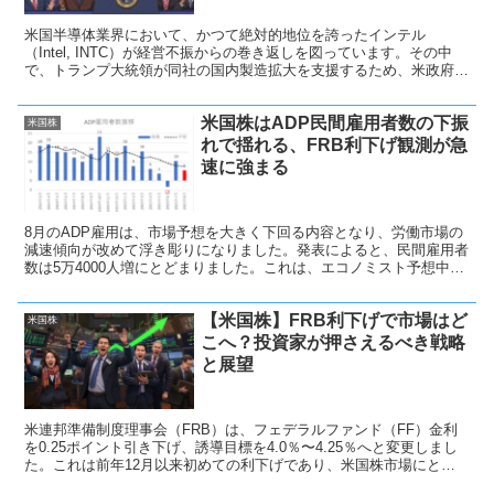
米国半導体業界において、かつて絶対的地位を誇ったインテル
（Intel, INTC）が経営不振からの巻き返しを図っています。その中
で、トランプ大統領が同社の国内製造拡大を支援するため、米政府に
よる出資を検討していることが明らかになりました。この動きは、米
国株市場や半導体セクター全体にも大きな注目を集めています。
米国株はADP民間雇用者数の下振
米国株
れで揺れる、FRB利下げ観測が急
速に強まる
8月のADP雇用は、市場予想を大きく下回る内容となり、労働市場の
減速傾向が改めて浮き彫りになりました。発表によると、民間雇用者
数は5万4000人増にとどまりました。これは、エコノミスト予想中央
値の6万8000人増を下回る結果です
【米国株】FRB利下げで市場はど
米国株
こへ？投資家が押さえるべき戦略
と展望
米連邦準備制度理事会（FRB）は、フェデラルファンド（FF）金利
を0.25ポイント引き下げ、誘導目標を4.0％〜4.25％へと変更しまし
た。これは前年12月以来初めての利下げであり、米国株市場にとっ
て大きな転換点となります。単なる金融調整にとどまらず、今後の景