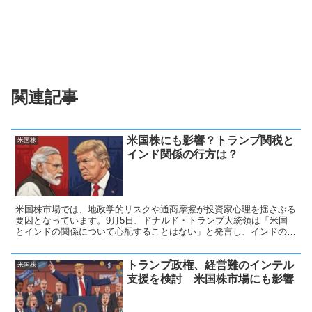
関連記事
米国株にも影響？トランプ関税と
米国株
インド関係の行方は？
米国株市場では、地政学的リスクや通商摩擦が投資家心理を揺さぶる
要因となっています。9月5日、ドナルド・トランプ大統領は「米国
とインドの関係について心配することはない」と発言し、インドのモ
ディ首相との友好関係を強調しました。しかし同時に、「モディ首相
の現在の行動は気に入らない」と不満をにじませ、緊張感が残る発言
トランプ政権、経営難のインテル
となりました。
米国株
支援を検討 米国株市場にも影響