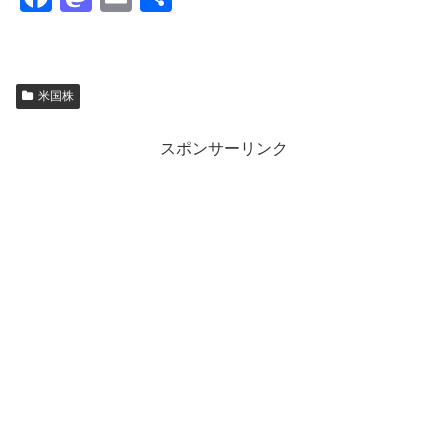
a
a
m
有
c
st
ail
e
o
米国株
b
d
o
o
スポンサーリンク
o
n
k