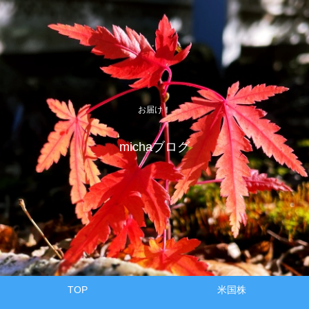
お届け！
michaブログ
TOP
米国株