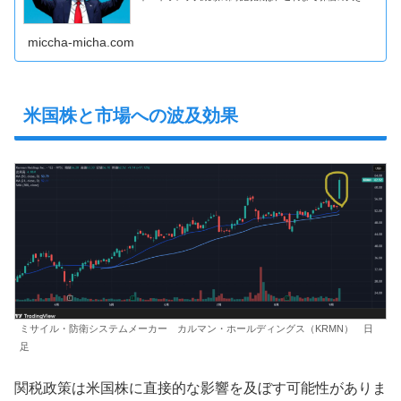
変動を引き起こしてきました。そんな中、連邦控訴裁判所
が金曜遅くに下した判決は、市場に新たな衝撃を与えまし
た。米国株市場では、地政学的リスクや通商摩擦が投資家
心理を揺さぶる要因となっています。9月5日、ドナルド・
miccha-micha.com
トランプ大統領は「米国とインドの関係について心配する
ことはない」と発言し、インドのモディ首相との友好関係
を強調しました。しかし同時に、「モディ首相の現在の行
動は気に入らない」と不満をにじませ、緊張感が残る発言
となりました。
米国株と市場への波及効果
ミサイル・防衛システムメーカー カルマン・ホールディングス（KRMN） 日
足
関税政策は米国株に直接的な影響を及ぼす可能性がありま