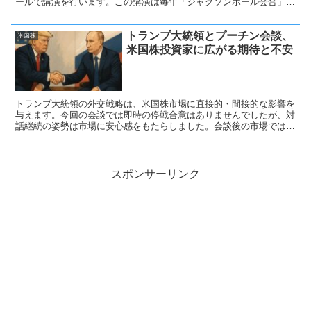
ールで講演を行います。この講演は毎年「ジャクソンホール会合」と
して世界の投資家から注目されるもので、特に米国株の方向性を占う
イベントとして位置づけられています。市場はすでに9月17日の
トランプ大統領とプーチン会談、
FOMCで利下げが行われる可能性を強く織り込みつつありますが、パ
米国株
ウエル議長の発言がその期待を裏付けるのか、それとも牽制するのか
米国株投資家に広がる期待と不安
が焦点です。昨年のジャクソンホールでは、利下げの可能性に言及し
たことから株式市場が大きく反応しました。今年も同様に「ハト派的
な姿勢」を示すかどうかが注目点です。
トランプ大統領の外交戦略は、米国株市場に直接的・間接的な影響を
与えます。今回の会談では即時の停戦合意はありませんでしたが、対
話継続の姿勢は市場に安心感をもたらしました。会談後の市場では、
原油価格が下落しました。WTI原油は1バレル62.80ドルと、6月以来
の安値水準で推移。エネルギー価格の低迷はインフレ圧力を和らげる
一方で、エネルギー関連株にはマイナス要因となります。一方、金価
格は史上最高値付近で推移しており、依然として投資家の安全資産需
スポンサーリンク
要が根強いことを示しています。短期的には地政学的リスクと金融政
策期待の綱引きが続き、金や原油などコモディティ市場はボラティリ
ティが高まりそうです。