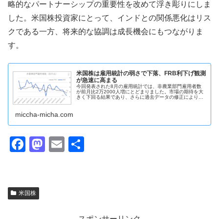
略的なパートナーシップの重要性を改めて浮き彫りにしま
した。米国株投資家にとって、インドとの関係悪化はリス
クである一方、将来的な協調は成長機会にもつながりま
す。
米国株は雇用統計の弱さで下落、FRB利下げ観測
が急速に高まる
今回発表された8月の雇用統計では、非農業部門雇用者数
が前月比2万2000人増にとどまりました。市場の期待を大
きく下回る結果であり、さらに過去データの修正により6
月は2020年以来の雇用者数減少に転じたことが明らかにな
りました。ナスダック総合指数は横ばい圏で終了し、週足
では1.1％上昇しました。ハイテク株中心の同指数は、
miccha-micha.com
2025年時点で年初来12.4％上昇しており、テクノロジー株
の強さが市場を下支えしています。
F
M
E
共
a
a
m
有
c
st
ail
e
o
米国株
b
d
スポンサーリンク