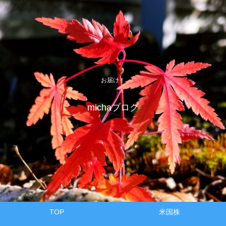
お届け！
michaブログ
TOP
米国株