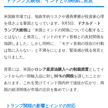
トランプ大統領、インドとの関係に言及
米国株市場では、地政学的リスクや通商摩擦が投資家心理
を揺さぶる要因となっています。9月5日、
ドナルド・ト
ランプ大統領
は「米国とインドの関係について心配するこ
とはない」と発言し、インドのモディ首相との友好関係を
強調しました。しかし同時に、「モディ首相の現在の行動
は気に入らない」と不満をにじませ、緊張感が残る発言と
なりました。
背景には、米国が
ロシア産原油購入への制裁措置
としてイ
ンドからの一部輸入品に対し
50％の関税
を課したことが
あります。これを受けてインド国内外で波紋が広がり、両
国の経済関係が市場の注目を集めています。
トランプ関税の影響とインドの対応