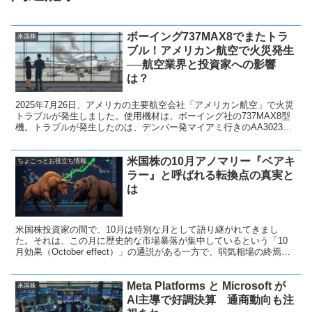
ボーイング737MAX8でまたトラ
米国株
ブル！アメリカン航空で火災発生
──航空業界と投資家への影響
は？
2025年7月26日、アメリカの主要航空会社「アメリカン航空」で火災
トラブルが発生しました。使用機材は、ボーイング社の737MAX8型
機。トラブルが発生したのは、デンバー発マイアミ行きのAA3023便
で、離陸中に発火が確認され、緊急脱出が行われました。 幸いにも
乗客173名と乗務員6名は全員無事でしたが、脱出時に数名が軽傷を
米国株の10月アノマリー『ベアキ
負ったことも判明しており、米連邦航空局（FAA）はすでに調査に乗
ちょこっとお役立ち情報
り出しています。
ラー』と呼ばれる転換点の真実と
は
米国株投資家の間で、10月は特別な月として語り継がれてきまし
た。それは、この月に歴史的な市場暴落が集中しているという「10
月効果（October effect）」の通説がある一方で、弱気相場の終焉を
示す「ベアキラー（Bear Killer）」という正反対の側面も持ち合わせ
ているからです。 10月は、特に月初から7〜8営業日目にかけて下落
Meta Platforms と Microsoft が
する傾向があります 。
米国株
AI主導で好調決算 通商動向も注