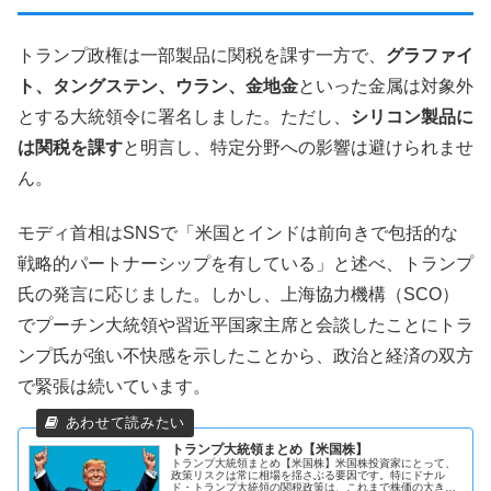
トランプ政権は一部製品に関税を課す一方で、
グラファイ
ト、タングステン、ウラン、金地金
といった金属は対象外
とする大統領令に署名しました。ただし、
シリコン製品に
は関税を課す
と明言し、特定分野への影響は避けられませ
ん。
モディ首相はSNSで「米国とインドは前向きで包括的な
戦略的パートナーシップを有している」と述べ、トランプ
氏の発言に応じました。しかし、上海協力機構（SCO）
でプーチン大統領や習近平国家主席と会談したことにトラ
ンプ氏が強い不快感を示したことから、政治と経済の双方
で緊張は続いています。
トランプ大統領まとめ【米国株】
トランプ大統領まとめ【米国株】米国株投資家にとって、
政策リスクは常に相場を揺さぶる要因です。特にドナル
ド・トランプ大統領の関税政策は、これまで株価の大きな