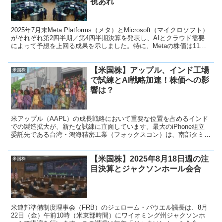
視あれ
2025年7月末Meta Platforms（メタ）とMicrosoft（マイクロソフト）
がそれぞれ第2四半期／第4四半期決算を発表し、AIとクラウド需要
によって予想を上回る成果を示しました。特に、Metaの株価は11％
以上、Microsoftも8％以上、時間外取引で急騰。生成AIへの強化投資
姿勢も明確になり、投資家の期待が高まっています。
【米国株】アップル、インド工場
米国株
で試練とAI戦略加速！株価への影
響は？
米アップル（AAPL）の成長戦略において重要な位置を占めるインド
での製造拡大が、新たな試練に直面しています。最大のiPhone組立
委託先である台湾・鴻海精密工業（フォックスコン）は、南部タミル
ナド州のユーザン・テクノロジー工場に駐在していた中国人エンジニ
ア約300人を帰国させたことが明らかになりました。
【米国株】2025年8月18日週の注
米国株
目決算とジャクソンホール会合
米連邦準備制度理事会（FRB）のジェローム・パウエル議長は、8月
22日（金）午前10時（米東部時間）にワイオミング州ジャクソンホ