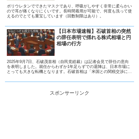
ポリウレタンでできたマスクであり、呼吸がしやすく非常に柔らかい
ので耳が痛くなりにくいです。長時間着用が可能で、何度も洗って使
えるのでとても重宝しています（回数制限はあり）。
【日本市場速報】石破首相の突然
ちょこっとお役立ち情報
の辞任表明で揺れる株式相場と円
相場の行方
2025年9月7日、石破茂首相（自民党総裁）は記者会見で辞任の意向
を表明しました。就任からわずか1年足らずでの退陣は、日本市場に
とっても大きな転機となります。石破首相は「米国との関税交渉に一
区切りがついた」と説明し、自民党総裁選には出馬しないことを明言
しました。市場関係者の間では、石破辞任による政治的空白が円相場
や株式市場に波乱を呼ぶとの見方が広がっています。特に週明けのア
ジア市場では、円が対ドルで下押しされる可能性が高いとされていま
スポンサーリンク
す。