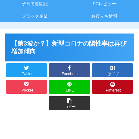
子育て奮闘記
PCレビュー
ブラック企業
お役立ち情報
【第3波か？】新型コロナの陽性率は再び
増加傾向
Twitter
Facebook
はてブ
Pocket
LINE
Pinterest
コピー