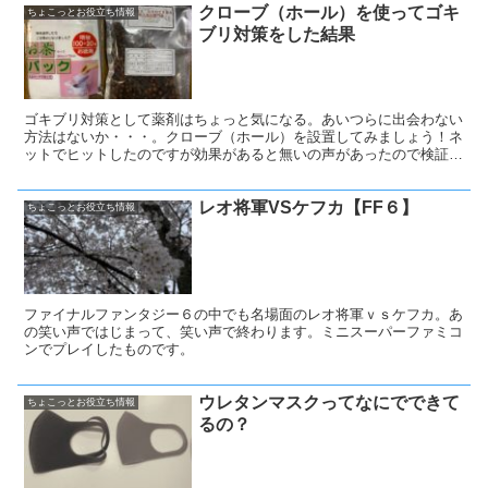
クローブ（ホール）を使ってゴキ
にすることです。
ちょこっとお役立ち情報
ブリ対策をした結果
ゴキブリ対策として薬剤はちょっと気になる。あいつらに出会わない
方法はないか・・・。クローブ（ホール）を設置してみましょう！ネ
ットでヒットしたのですが効果があると無いの声があったので検証し
てみました。
レオ将軍VSケフカ【FF６】
ちょこっとお役立ち情報
ファイナルファンタジー６の中でも名場面のレオ将軍ｖｓケフカ。あ
の笑い声ではじまって、笑い声で終わります。ミニスーパーファミコ
ンでプレイしたものです。
ウレタンマスクってなにでできて
ちょこっとお役立ち情報
るの？