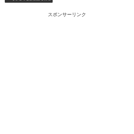
b
d
o
o
スポンサーリンク
o
n
k