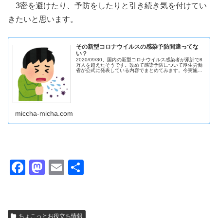
3密を避けたり、予防をしたりと引き続き気を付けてい
きたいと思います。
その新型コロナウイルスの感染予防間違ってな
い？
2020/09/30、国内の新型コロナウイルス感染者が累計で8
万人を超えたそうです。改めて感染予防について厚生労働
省が公式に発表している内容でまとめてみます。今実施し
ている感染予防は適切でしょうか？
miccha-micha.com
F
M
E
共
a
a
m
有
c
st
ail
e
o
ちょこっとお役立ち情報