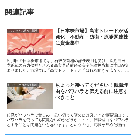
関連記事
【日本株市場】高市トレードが活
ちょこっとお役立ち情報
発化、不動産・防衛・原発関連株
に資金集中
9月8日の日本株市場では、石破茂首相の辞任表明を受け、次期自民
党総裁の有力候補とされる高市早苗前経済安全保障担当相に注目が集
まりました。市場では「高市トレード」と呼ばれる動きが広がり、金
融引き締めに慎重とみられる高市氏の姿勢を背景に、不動産や防衛、
原発関連など幅広い業種が買われました。
ちょっと待ってください！転職理
ちょこっとお役立ち情報
由をパワハラと伝える前に注意す
べきこと
前職がパワハラで苦しみ、思い切って辞めたは良いけど転職理由って
パワハラを使っても問題ないのかどうか・・・。転職理由をパワハラ
とすることは問題ないと思います。というのも、前職を辞めた理由と
いうのは高確率で聞かれると思います。心配することはパワハラで辞
めた理由を伝えたことで全体の印象がネガティブな人にならないよう