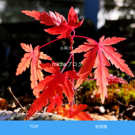
お届け！
michaブログ
TOP
米国株