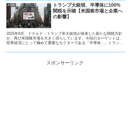
しました。市場関係者の間では、石破辞任による政治的空白が円相場
トランプ大統領、半導体に100%
や株式市場に波乱を呼ぶとの見方が広がっています。特に週明けのア
米国株
ジア市場では、円が対ドルで下押しされる可能性が高いとされていま
関税を示唆【米国株市場と企業へ
す。
の影響】
2025年8月、ドナルド・トランプ米大統領が発表した新たな関税方針
が、再び米国株市場を大きく揺らしています。今回のターゲットは、
世界経済にとって極めて重要なセクターである「半導体」。トランプ
大統領は、米国内に製造拠点を持たない企業に対して、最大100%の
関税を課す方針を明言しました。この強硬姿勢により、テクノロジー
関連銘柄やサプライチェーン企業の株価は大きく動きました。
スポンサーリンク