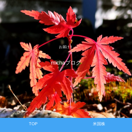
お届け！
michaブログ
TOP
米国株