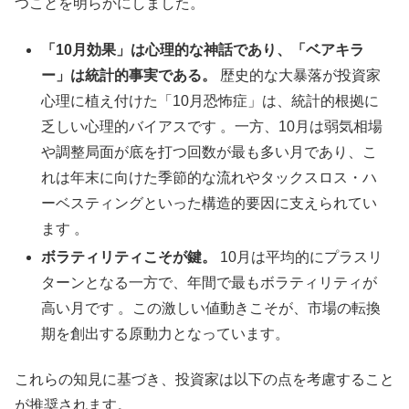
つことを明らかにしました。
「10月効果」は心理的な神話であり、「ベアキラ
ー」は統計的事実である。
歴史的な大暴落が投資家
心理に植え付けた「10月恐怖症」は、統計的根拠に
乏しい心理的バイアスです 。一方、10月は弱気相場
や調整局面が底を打つ回数が最も多い月であり、こ
れは年末に向けた季節的な流れやタックスロス・ハ
ーベスティングといった構造的要因に支えられてい
ます 。
ボラティリティこそが鍵。
10月は平均的にプラスリ
ターンとなる一方で、年間で最もボラティリティが
高い月です 。この激しい値動きこそが、市場の転換
期を創出する原動力となっています。
これらの知見に基づき、投資家は以下の点を考慮すること
が推奨されます。