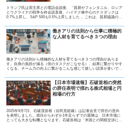
トランプ氏は習主席との電話会談後、「貿易やフェンタニル、ロシア
とウクライナの戦争を終会談直後、ハイテク株中心のナスダックは
0.7%上昇し、S&P 500も0.5%上昇しました 。これは、貿易協議の進
展への期待から、不確実性が一時的に後退したことに安堵した投資家
の反応と見られます。 わらせる必要性、TikTokを巡る合意の承認な
働きアリの法則から仕事に積極的
ど多くの極めて重要な問題を前進させた」と自身のソーシャルメディ
ちょこっとお役立ち情報
ア、トゥルース・ソーシャルに投稿。
な人材を育てるべき３つの理由
働きアリの法則から積極的な人材を育てるべき３つの理由がありま
す。自身の負担が減る（倍のタスクがこなせる）、結果に繋がりやす
くなる、チーム力の向上に繋がるこんな感じて嬉しい誤算が多いで
す。チームとして活動する際もやはりリーダーシップを取る方一人で
はどうにもならないことはたくさんあります。チームをまとめるなら
【日本市場速報】石破首相の突然
協力をようせいすべきです。
ちょこっとお役立ち情報
の辞任表明で揺れる株式相場と円
相場の行方
2025年9月7日、石破茂首相（自民党総裁）は記者会見で辞任の意向
を表明しました。就任からわずか1年足らずでの退陣は、日本市場に
とっても大きな転機となります。石破首相は「米国との関税交渉に一
区切りがついた」と説明し、自民党総裁選には出馬しないことを明言