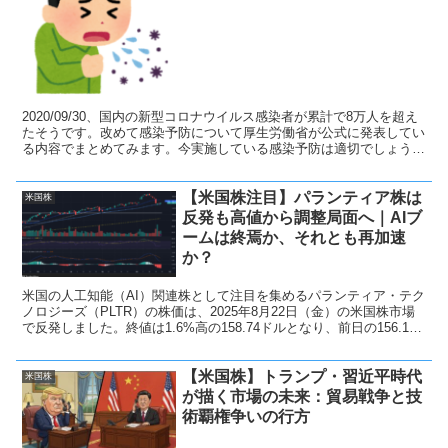
2020/09/30、国内の新型コロナウイルス感染者が累計で8万人を超え
たそうです。改めて感染予防について厚生労働省が公式に発表してい
る内容でまとめてみます。今実施している感染予防は適切でしょう
か？
【米国株注目】パランティア株は
米国株
反発も高値から調整局面へ｜AIブ
ームは終焉か、それとも再加速
か？
米国の人工知能（AI）関連株として注目を集めるパランティア・テク
ノロジーズ（PLTR）の株価は、2025年8月22日（金）の米国株市場
で反発しました。終値は1.6%高の158.74ドルとなり、前日の156.18
ドルから上昇。これにより、6営業日続いた下落を止めました。
【米国株】トランプ・習近平時代
米国株
が描く市場の未来：貿易戦争と技
術覇権争いの行方