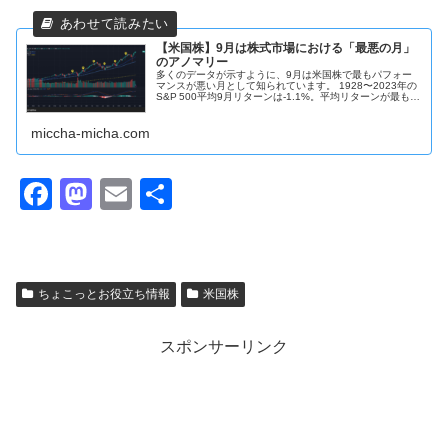
【米国株】9月は株式市場における「最悪の月」
のアノマリー
多くのデータが示すように、9月は米国株で最もパフォー
マンスが悪い月として知られています。 1928〜2023年の
S&P 500平均9月リターンは‐1.1%。平均リターンが最も低
い月です。1950年以降では、平均‐0.7%、そして近年（過
去5年）では‐2.89%と、一層の下落傾向が見られます 過去
30年・20年でも、9月の平均下落率は‐0.34%および‐0.6%
miccha-micha.com
と、依然として悪名高い月です。
F
M
E
共
a
a
m
有
c
st
ail
e
o
ちょこっとお役立ち情報
米国株
b
d
o
o
スポンサーリンク
o
n
k