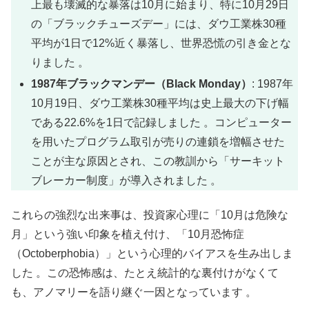
上最も壊滅的な暴落は10月に始まり、特に10月29日
の「ブラックチューズデー」には、ダウ工業株30種
平均が1日で12%近く暴落し、世界恐慌の引き金とな
りました 。
1987年ブラックマンデー（Black Monday）
: 1987年
10月19日、ダウ工業株30種平均は史上最大の下げ幅
である22.6%を1日で記録しました 。コンピューター
を用いたプログラム取引が売りの連鎖を増幅させた
ことが主な原因とされ、この教訓から「サーキット
ブレーカー制度」が導入されました 。
これらの強烈な出来事は、投資家心理に「10月は危険な
月」という強い印象を植え付け、「10月恐怖症
（Octoberphobia）」という心理的バイアスを生み出しま
した 。この恐怖感は、たとえ統計的な裏付けがなくて
も、アノマリーを語り継ぐ一因となっています 。