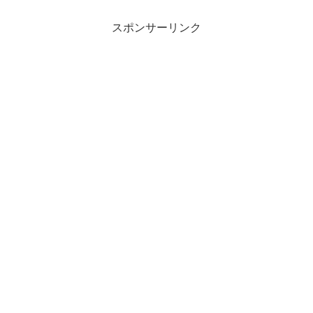
b
d
o
o
スポンサーリンク
o
n
k