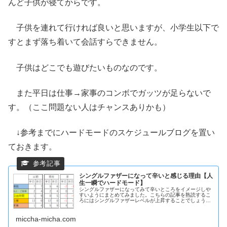
んど子供が寝てからです。
子供を連れて行ければ良いと思いますが、小学生以下で
すとまず落ち着いて会話すらできません。
子供はどこでも遊びたいものなのです。
また平日は仕事→家事のコンボでガッツが足らないで
す。（ここ問題ない人はチャンスありかも）
↓参考までにハードモードのスケジュールブログを置い
ておきます。
シングルファザーになって辛いと感じる理由【人
生一瞬でハードモード】
シングルファザーになってみて辛いところをイメージしや
すいようにまとめてみました。こちらの記事を熟読するこ
ろにはシングルファザーレベルが上昇することでしょう。
人生のハードモードについてあらかじめ知っておくのと知
らないのでは精神的に違うと思いますので参考にしてみて
ください。
miccha-micha.com