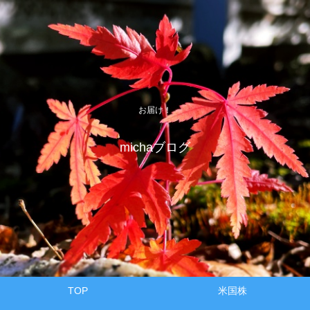
お届け！
michaブログ
TOP
米国株