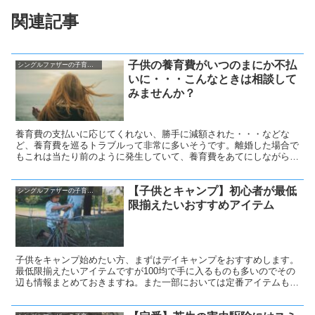
関連記事
子供の養育費がいつのまにか不払
シングルファザーの子育て奮闘記
いに・・・こんなときは相談して
みませんか？
養育費の支払いに応じてくれない、勝手に減額された・・・などな
ど、養育費を巡るトラブルって非常に多いそうです。離婚した場合で
もこれは当たり前のように発生していて、養育費をあてにしながら生
活するケースだってめずらしくなく、そんな中いきなり不払いになっ
てしまったとか、減額されたとか、蒸発しましたとか・・・これでは
【子供とキャンプ】初心者が最低
子供の生活を保持していくことが難しくなってしまいます。こんなと
シングルファザーの子育て奮闘記
きはどこに相談しましょう？
限揃えたいおすすめアイテム
子供をキャンプ始めたい方、まずはデイキャンプをおすすめします。
最低限揃えたいアイテムですが100均で手に入るものも多いのでその
辺も情報まとめておきますね。また一部においては定番アイテムもご
紹介。こちらの一覧でだいたい揃うと思います。