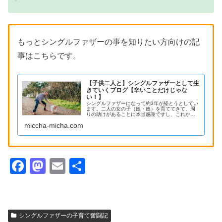
もっとシングルファザーの事を知りたい方向けの記
事はこちらです。
【子供二人と】シングルファザーとして生
きていくブログ【辛いことだけじゃな
い！】
シングルファザーになって約3年が経とうとしてい
ます。二人の女の子（娘・娘）を育ててきて、周
りの助けがあることに本当感謝ですし、これから
もお願いできたらとても助かります。シングルフ
miccha-micha.com
ァザー（シングルパパ）になるかもしれない人、
なったばかりの人向けに記事ブログを書いてみま
す。シングルの道は険しく辛いですが、子供の為
に負けてられないですよね。同じ境遇の方、がん
ばりましょう。シングルファザーとして生きてい
く！！
F
M
E
共
a
a
m
有
c
st
ail
e
o
シングルファザーの子育て奮闘記