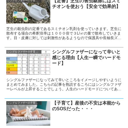
【定番】芝生の害虫駆除にはスミ
シングルファザーの子育て奮闘記
チオンを使おう【安全で効果的】
芝生の殺虫剤の定番であるスミチオン乳剤を使っていきます。芝生に
散布する場合の希釈倍率は１０００倍で３L/㎡の量で散布していきま
す。目・皮膚に対しては刺激性があるようなので保護具や長袖長ズボ
ンなど、最低限の装備があると良いと思います。使用にはご注意くだ
さいね。散布から数日後、ぴょんぴょんする虫はいなくなりましたが
シングルファザーになって辛いと
蜘蛛には効果があまり無いような気がします。
シングルファザーの子育て奮闘記
感じる理由【人生一瞬でハードモ
ード】
シングルファザーになってみて辛いところをイメージしやすいように
まとめてみました。こちらの記事を熟読するころにはシングルファザ
ーレベルが上昇することでしょう。人生のハードモードについてあら
かじめ知っておくのと知らないのでは精神的に違うと思いますので参
考にしてみてください。
【子育て】産後の不安は本能から
シングルファザーの子育て奮闘記
のSOSだった・・・