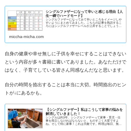
シングルファザーになって辛いと感じる理由【人
生一瞬でハードモード】
シングルファザーになってみて辛いところをイメージしや
すいようにまとめてみました。こちらの記事を熟読するこ
ろにはシングルファザーレベルが上昇することでしょう。
人生のハードモードについてあらかじめ知っておくのと知
らないのでは精神的に違うと思いますので参考にしてみて
ください。
miccha-micha.com
自身の健康や幸せ無しに子供を幸せにすることはできない
という内容が多々書籍に書いてありました。あなただけで
はなく、子育てしている皆さん同感なんだなと思います。
自分の時間を捻出することは本当に大切。時間捻出のヒン
トが↓にあるかも。
【シングルファザー】私はこうして家事の悩みを
解消していきました！
シングルは約3年、シングルファザーって家事・育児・仕
事を両立しなければならないと、ものすごく大変ですよ
ね。そして特に家事！これは天敵です。料理は毎日、無限
にレシピを考えて行かなきゃならないし、永遠と繰り返す
掃除、なかなか思うように行かない育児。少しでも改善し