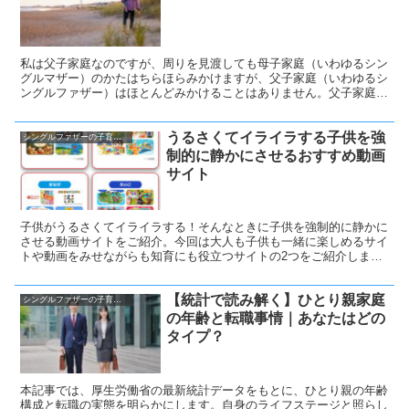
マザーの割合は7.6％となっていました。
私は父子家庭なのですが、周りを見渡しても母子家庭（いわゆるシン
グルマザー）のかたはちらほらみかけますが、父子家庭（いわゆるシ
ングルファザー）はほとんどみかけることはありません。父子家庭の
みなさま、周りをみわたしても同じ境遇の方と出会うことってほとん
どないですよね？それもそのはずで、割合としてはこうなっていま
うるさくてイライラする子供を強
す。
シングルファザーの子育て奮闘記
制的に静かにさせるおすすめ動画
サイト
子供がうるさくてイライラする！そんなときに子供を強制的に静かに
させる動画サイトをご紹介。今回は大人も子供も一緒に楽しめるサイ
トや動画をみせながらも知育にも役立つサイトの2つをご紹介しま
す。
【統計で読み解く】ひとり親家庭
シングルファザーの子育て奮闘記
の年齢と転職事情｜あなたはどの
タイプ？
本記事では、厚生労働省の最新統計データをもとに、ひとり親の年齢
構成と転職の実態を明らかにします。自身のライフステージと照らし