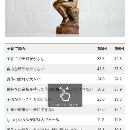
子育て悩み
第5回
第6回
子育てで出費がかさむ
33.8
42.3
自由な時間が持てない
41.8
37.8
身体の疲れが大きい
24.0
24.2
気持ちに余裕を持って子供に接することができない
26.2
23.9
子供が言うことを聞かない
23.0
19.3
スクロールできます
仕事や家事が十分にできない
17.0
16.4
しつけの方法が家庭内で不一致
11.2
11.5
子供を一時的にあずけたい時に預け先がない
10.5
10.6