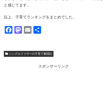
と感じてます。
以上、子育てランキングをまとめでした。
F
M
E
共
a
a
m
有
c
st
ail
e
o
シングルファザーの子育て奮闘記
b
d
o
o
スポンサーリンク
o
n
k