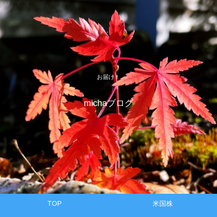
お届け！
michaブログ
TOP
米国株