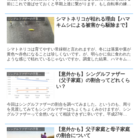
前にこれで遊ばせておくと早期上達に繋がります。もし自転車の練習
で挫折している子がいるのであれば、この自転車を使用して慣れさせ
てから再挑戦するのも一つの手かもしれませんね。
シマトネリコが枯れる理由【ハマ
シングルファザーの子育て奮闘記
キムシによる被害から駆除まで】
シマトネリコは育てやすい常緑樹と言われますが、冬には落葉や葉が
黄色〜赤色になることは珍しくないです。が、明らかに虫に食われた
ような感じで枯れているじゃないですか。調査した結果、ハマキムシ
の被害にあったことがわかりました。こいつらを駆除していきます。
【意外かも】シングルファザー
シングルファザーの子育て奮闘記
（父子家庭）の割合ってどれくら
い？
今回はシングルファザーの割合を調べてみました。というのも、周り
を見渡してみてもシングルマザーはちょくちょくみかけますが、シン
グルファザーって全然いなくて相談できずに辛いです。平成27年
（2015年）国勢調査結果によると、総世帯53,449に対して男親と子
供から成る世帯数は703世帯となっているそうです。つまりシングル
【意外かも】父子家庭と母子家庭
ファザーの割合、これは全体の1.3％となるようで”自動販売機で当た
シングルファザーの子育て奮闘記
りが出る確率”、”双子が生まれる確率”と同じくらい。一方でシングル
の割合について