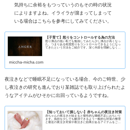
気持ちに余裕をもつっていうのもその時の状況
によりますよね。イライラが溜まってしまって
いる場合はこちらを参考にしてみてください。
【子育て】怒りをコントロールする為の方法
怒り沸点の低い私でも勉強してみたら少し沸点が高くなっ
た。つまりある程度怒りをコントロールできるようになっ
てきたという方法をご紹介です。深く内容を理解しなくて
も使える方法もありますので、このブログの中で”あ、これ
なら使えるかも”なんてものを拾ってみるだけで効果ありか
もしれません。
miccha-micha.com
夜泣きなどで睡眠不足になっている場合、今のご時世、少
し夜泣きの研究も進んでおり某雑誌でも取り上げられたよ
うなアイテムがひそかに出回っているようですね。
【知っておいて損しない】赤ちゃんの夜泣き対策
赤ちゃんの夜泣きが始まると慢性的な睡眠不足におちいり
ます。負担を少しでも解消できるよう一般的な対策の整理
と最近の夜泣き対策や夜泣きに効果があるアイテムをご紹
介。