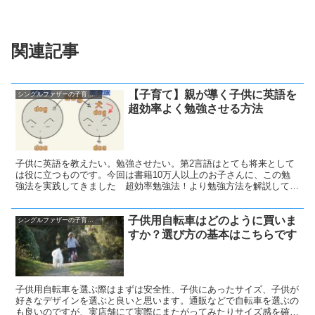
関連記事
【子育て】親が導く子供に英語を
シングルファザーの子育て奮闘記
超効率よく勉強させる方法
子供に英語を教えたい。勉強させたい。第2言語はとても将来として
は役に立つものです。今回は書籍10万人以上のお子さんに、この勉
強法を実践してきました 超効率勉強法！より勉強方法を解説してい
きます。
子供用自転車はどのように買いま
シングルファザーの子育て奮闘記
すか？選び方の基本はこちらです
子供用自転車を選ぶ際はまずは安全性、子供にあったサイズ、子供が
好きなデザインを選ぶと良いと思います。通販などで自転車を選ぶの
も良いのですが、実店舗にて実際にまたがってみたりサイズ感を確認