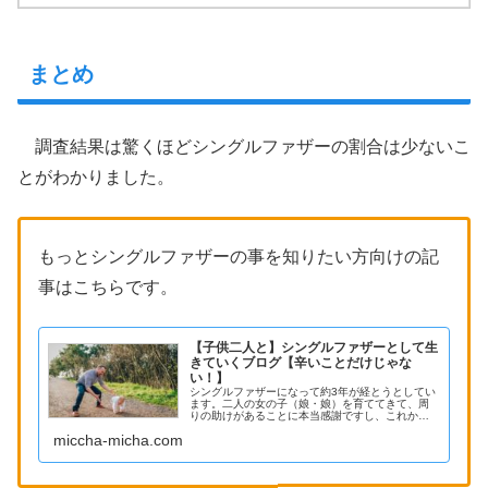
まとめ
調査結果は驚くほどシングルファザーの割合は少ないこ
とがわかりました。
もっとシングルファザーの事を知りたい方向けの記
事はこちらです。
【子供二人と】シングルファザーとして生
きていくブログ【辛いことだけじゃな
い！】
シングルファザーになって約3年が経とうとしてい
ます。二人の女の子（娘・娘）を育ててきて、周
りの助けがあることに本当感謝ですし、これから
もお願いできたらとても助かります。シングルフ
miccha-micha.com
ァザー（シングルパパ）になるかもしれない人、
なったばかりの人向けに記事ブログを書いてみま
す。シングルの道は険しく辛いですが、子供の為
に負けてられないですよね。同じ境遇の方、がん
ばりましょう。シングルファザーとして生きてい