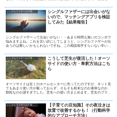
すると良いです。実店舗のメリットは、このサイズ感もそうですがブ
レーキの握り具合なども調整してくれるところです。
シングルファザーには出会いがな
シングルファザーの子育て奮闘記
いので、マッチングアプリを検証
してみた【結果報告】
シングルファザーって出会いがない・・あまり時間も無いのコンボで
悩みますよね。これを言い訳にしてしまうと、シングルファザーが出
会うのは難しいかもしれないですね。この相談相手すらいない辛い状
況を改善するため、今回はマッチングアプリに挑戦し検証してみまし
た。
こうして芝生が復活した！オーソ
シングルファザーの子育て奮闘記
サイドの使い方・希釈方法はこち
ら
オーソサイドは近くのホームセンターに売ってたのですが、ネット見
てもあまり使い方が載っておらず、そもそも粉末なのか液体なのか、
顆粒なのか謎すぎでした。芝生への使い方まとめます。芝生のブラウ
ンパッチに対しては希釈倍率は300〜800ということだったので一
旦、間をとって500倍くらいで溶液を作ることとしました。６ℓのじょ
【子育ての豆知識】その夜泣きは
うろを使用します。これで芝生が復活しました。
シングルファザーの子育て奮闘記
放置で改善するかも！（行動科学
的なアプローチ方法）